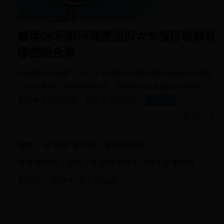
解读|水利部河湖整治四大专项行动都有
哪些组合拳
水利部近日部署，今年下半年集中开展全国河湖采砂专项整
治行动等四大专项整治行动，压实地方河长湖长主体责任，
着力解决突出问题，积极改善河湖面...
|
“微”观水利
读本丨与“梅雨”有关的八首绝妙好词
跨界|哪些河流参加了本届世界杯？（附大名单与赛...
知识贴 | “龙舟水”是个什么水