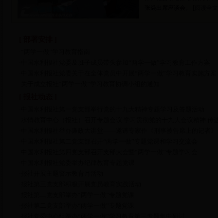
张焱出席座谈会。 [
阅读全
[ 部署安排 ]
“两学一做”学习教育指南
·
中国水利报社党委及班子成员带头参加“两学一做”学习教育工作方案
·
中国水利报社党委关于在全体党员中开展“两学一做”学习教育实施方案
·
关于成立报社“两学一做”学习教育协调小组的通知
·
[ 报社动态 ]
中国水利报社第一党支部举行党的十九大精神专题学习及答题活动
·
水情教育中心（报社）召开专题会议 学习贯彻党的十九大会议精神 传
·
中国水利报社举办廉政大讲堂――邀请专家作《刑事被告席上的记者》
·
中国水利报社第二党支部召开“两学一做”专题党课和学习交流会
·
中国水利报社第四党支部召开支部大会暨“两学一做”专题学习会
·
中国水利报社党委举办纪律教育专题党课
·
报社开展主题警示教育月活动
·
报社第三党支部积极开展党员教育实践活动
·
报社第二党支部举办“两学一做”专题党课
·
报社第二党支部举办“两学一做”专题党课
·
报社党委中心组举办“两学一做”学习教育第三专题集中研讨
·