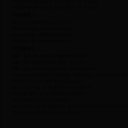
中国水利报社第四党支部 王丹丹“两学一做”学习感言
·
中国水利报社第一党支部 张佳丽“两学一做”学习感言
·
[ 书目推荐 ]
报社2016年第四季度阅读文章及书目
·
报社2016年第三季度阅读文章及书目
·
报社2016年第二季度阅读文章及书目
·
报社2016年第一季度阅读文章及书目
·
[ 学习园地 ]
图解：依规治党 为全面从严治党提供制度保障
·
图解：面向全体党员开展的“两学一做”怎么学？
·
图解：面向全体党员开展的“两学一做”究竟是什么？
·
中央为什么在全党开展“学党章党规、学系列讲话，做合格党员”学习教
·
开展“两学一做”学习教育 要达到什么目标？
·
为什么“两学一做”学习教育首先要求学党章党规？
·
如何理解“两学一做”学习教育是经常性教育？
·
怎样才能做“四讲四有”的合格党员？
·
为什么“两学一做”学习教育强调，要认真学习习近平总书记系列重要讲
·
“两学一做”学习教育为何要突出问题导向？
·