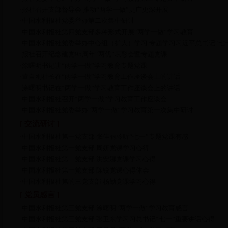
报社召开支部督导会 推动“两学一做”更广更深开展
·
中国水利报社党委举办第二次集中研讨
·
中国水利报社第四党支部多种形式开展“两学一做”学习教育
·
中国水利报社党委举办中心组（扩大）学习 专题学习习近平总书记“七
·
报社召开纪念建党95周年“两优”表彰会暨专题党课
·
涂曙明书记讲“两学一做”学习教育专题党课
·
董自刚社长在“两学一做”学习教育工作座谈会上的讲话
·
涂曙明书记在“两学一做”学习教育工作座谈会上的讲话
·
中国水利报社召开“两学一做”学习教育工作座谈会
·
中国水利报社党委举办“两学一做”学习教育第一次集中研讨
·
[ 交流研讨 ]
中国水利报社第一党支部 张佳丽聆听“七一”专题党课有感
·
中国水利报社第一党支部 周妍党课学习心得
·
中国水利报社第二党支部 洪安娜党课学习心得
·
中国水利报社第一党支部 陈锐党课心得体会
·
中国水利报社第的三党支部 杨勤党课学习心得
·
[ 党员感言 ]
中国水利报社第三党支部 涂曙明“两学一做”学习教育感言
·
中国水利报社第三党支部 张卫东学习习总书记“七一”重要讲话心得
·