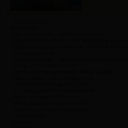
文
]
浙江水利风景区看过来
·
丽湖丽江丽梯田
观点丨非常规水资源利用：水资源短缺现状下的必然之举
·
水利部召开会议听取各省级水行政主管部门党风廉政建设践诺情况汇报
·
水利部党组印发《关于促进水利国有企业进一步落实党风廉政建设责任
·
中国水权交易所正式开业
·
田野调研淮河水利委员会、安徽省水利厅全面从严治党和党风廉政建设
·
河南许昌：从“干渴之城”到“水润之城”
·
水利部举办基层党组织落实党风廉政建设主体责任专题培训班
·
水利部国土资源部联合印发水流产权确权试点方案
·
水利部召开2017年水利党风廉政建设工作会议
·
社论：用市场之手推进水资源优化配置和高效利用
·
河南许昌：缺水城市蝶变成“北方水城”
·
严抓党风廉政建设 坚定自觉推动全面从严治党
·
全国首个水生态文明城市建设试点顺利通过验收
·
让绿色环抱魅力济南
·
欢歌响泉城
·