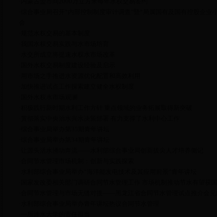
内蒙古盟市间2000万立方米每年水权交易签约
·
综合事业局召开“内部控制制度审计调查”暨“局属国有及国有控股企业
·
会
规范水权交易的基本制度
·
我国水权交易实践与水市场培育
·
水交所成立将提速水权水市场改革
·
国外水权交易制度建设经验及启示
·
用市场之手推进水资源优化配置和高效利用
·
加快推进试点工作探索建立健全水权制度
·
国外水权水市场观澜
·
积极践行新时期水利工作方针 重点领域的业务拓展取得新突破
·
贯彻落实中央治水兴水决策部署 有力支撑了水利中心工作
·
综合事业局举办第35期青年讲坛
·
综合事业局举办第34期青年讲坛
·
让源头活水涌动奔流——水利部综合事业局创新拔尖人才培养侧记
·
合同节水管理市场机制：创新与实践探索
·
水利部综合事业局举办“海洋能发电技术及其应用前景”青年讲坛
·
国家发改委相关部门调研合同节水管理工作 市场机制推动节水有望获
·
合同节水管理与市场无缝对接——黑龙江省合同节水管理试点推介会见
·
水利部综合事业局举办青年讲坛热议合同节水管理
·
一所涉水大学的责任担当
·